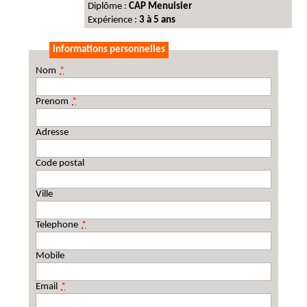
Diplôme :
CAP Menuisier
Expérience :
3 à 5 ans
Informations personnelles
Nom
*
Prenom
*
Adresse
Code postal
Ville
Telephone
*
Mobile
Email
*